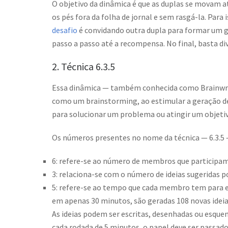
O objetivo da dinâmica é que as duplas se movam a
os pés fora da folha de jornal e sem rasgá-la. Para
desafio
é convidando outra dupla para formar um gr
passo a passo até a recompensa. No final, basta di
2. Técnica 6.3.5
Essa dinâmica — também conhecida como Brainwrit
como um brainstorming, ao estimular a geração de i
para solucionar um problema ou atingir um objetiv
Os números presentes no nome da técnica — 6.3.5 —
6: refere-se ao número de membros que participam
3: relaciona-se com o número de ideias sugeridas 
5: refere-se ao tempo que cada membro tem para esc
em apenas 30 minutos, são geradas 108 novas ideia
As ideias podem ser escritas, desenhadas ou esqu
cada rodada de 5 minutos, o papel deve ser passado