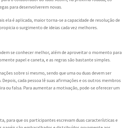
legas para desenvolverem novas.
is ela é aplicada, maior torna-se a capacidade de resolução de
propicia o surgimento de ideias cada vez melhores.
odem se conhecer melhor, além de aproveitar o momento para
e somente papel e caneta, e as regras são bastante simples.
irmações sobre si mesmo, sendo que uma ou duas devem ser
sa. Depois, cada pessoa lê suas afirmações e os outros membros
ira ou falsa. Para aumentar a motivação, pode-se oferecer um
a, para que os participantes escrevam duas características e
os papéis são embaralhados e distribuídos novamente aos