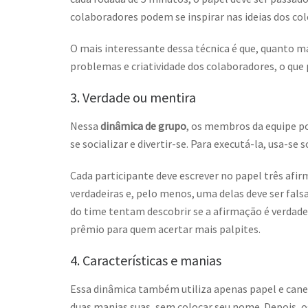
colaboradores podem se inspirar nas ideias dos co
O mais interessante dessa técnica é que, quanto ma
problemas e criatividade dos colaboradores, o que 
3. Verdade ou mentira
Nessa
dinâmica de grupo
, os membros da equipe p
se socializar e divertir-se. Para executá-la, usa-s
Cada participante deve escrever no papel três af
verdadeiras e, pelo menos, uma delas deve ser fal
do time tentam descobrir se a afirmação é verdade
prêmio para quem acertar mais palpites.
4. Características e manias
Essa dinâmica também utiliza apenas papel e canet
duas manias suas, sem colocar seu nome. Depois, 