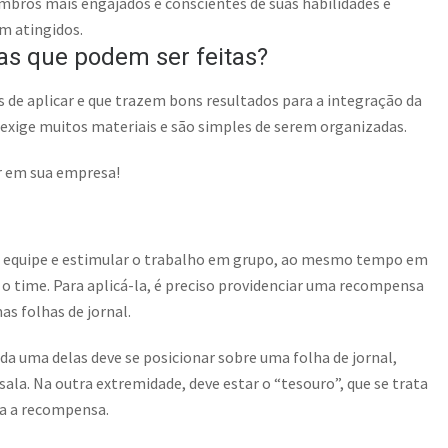
bros mais engajados e conscientes de suas habilidades e
m atingidos.
cas que podem ser feitas?
s de aplicar e que trazem bons resultados para a integração da
 exige muitos materiais e são simples de serem organizadas.
r em sua empresa!
da equipe e estimular o trabalho em grupo, ao mesmo tempo em
 time. Para aplicá-la, é preciso providenciar uma recompensa
s folhas de jornal.
da uma delas deve se posicionar sobre uma folha de jornal,
ala. Na outra extremidade, deve estar o “tesouro”, que se trata
da a recompensa.