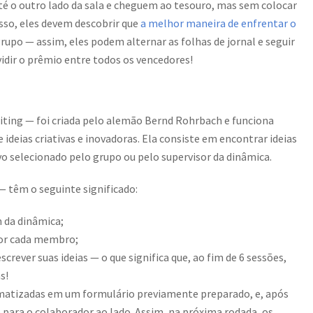
té o outro lado da sala e cheguem ao tesouro, mas sem colocar
 isso, eles devem descobrir que
a melhor maneira de enfrentar o
upo — assim, eles podem alternar as folhas de jornal e seguir
vidir o prêmio entre todos os vencedores!
ing — foi criada pelo alemão Bernd Rohrbach e funciona
deias criativas e inovadoras. Ela consiste em encontrar ideias
o selecionado pelo grupo ou pelo supervisor da dinâmica.
 têm o seguinte significado:
 da dinâmica;
por cada membro;
rever suas ideias — o que significa que, ao fim de 6 sessões,
s!
ematizadas em um formulário previamente preparado, e, após
 para o colaborador ao lado. Assim, na próxima rodada, os