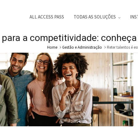
ALL ACCESS PASS
TODAS AS SOLUÇÕES
INS
l para a competitividade: conheça
Home
Gestão e Administração
Reter talentos é e